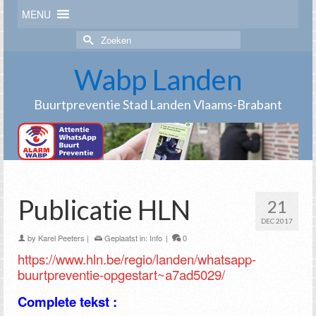
MENU
Zoek
naar:
Wabp Landen
Buurtpreventie Stad Landen Vlaams-Brabant
Publicatie HLN
21
DEC 2017
by
Karel Peeters
|
Geplaatst in:
Info
|
0
https://www.hln.be/regio/landen/whatsapp-
buurtpreventie-opgestart~a7ad5029/
Complete tekst :