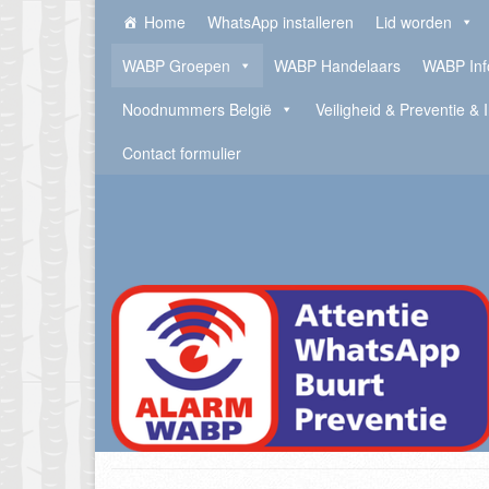
Home
WhatsApp installeren
Lid worden
WABP Groepen
WABP Handelaars
WABP Inf
Noodnummers België
Veiligheid & Preventie & 
Contact formulier