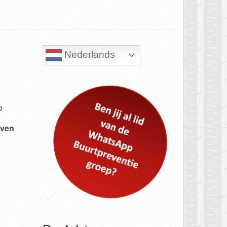
Nederlands
o
even