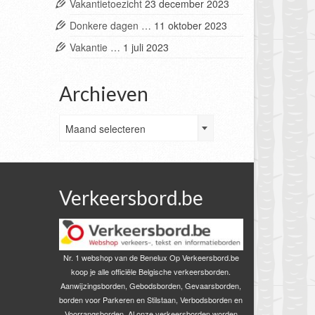
Vakantietoezicht
23 december 2023
Donkere dagen …
11 oktober 2023
Vakantie …
1 juli 2023
Archieven
Archieven
Maand selecteren
Verkeersbord.be
Nr. 1 webshop van de Benelux Op Verkeersbord.be
koop je alle officiële Belgische verkeersborden.
Aanwijzingsborden, Gebodsborden, Gevaarsborden,
borden voor Parkeren en Stilstaan, Verbodsborden en
Voorrangsborden. Al onze verkeersborden worden