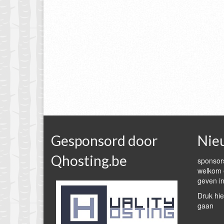
Gesponsord door
Nie
Qhosting.be
sponsors
welkom e
geven in
Druk hie
gaan