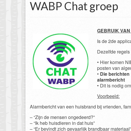
WABP Chat groep
GEBRUIK VAN
Is de 2de applic
Dezelfde regels 
• Hier komen NIE
posten van alge
•
Die berichten
alarmbericht
• Dit is nodig 
Voorbeeld:
Alarmbericht van een huisbrand bij vrienden, fami
– “Zijn de mensen ongedeerd?”
– “Ik heb huisdieren in dat huis”
– “Er bevindt zich gevaarlijk brandbaar materiaal