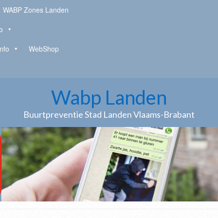
WABP Zones Landen
o
Info
WebShop
Wabp Landen
Buurtpreventie Stad Landen Vlaams-Brabant