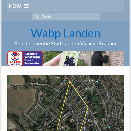
MENU
Zoek
naar:
Wabp Landen
Buurtpreventie Stad Landen Vlaams-Brabant