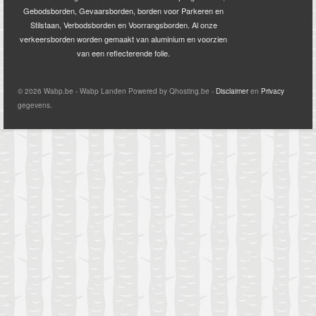
Gebodsborden, Gevaarsborden, borden voor Parkeren en
Stilstaan, Verbodsborden en Voorrangsborden. Al onze
verkeersborden worden gemaakt van aluminium en voorzien
van een reflecterende folie.
© 2026 Wabp.be - Wabp Landen Powered by Qhosting.be -
Disclaimer
en
Privacy
gegevens.