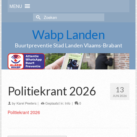
MENU
Zoek
naar:
Wabp Landen
Buurtpreventie Stad Landen Vlaams-Brabant
Politiekrant 2026
13
JUN 2026
by
Karel Peeters
|
Geplaatst in:
Info
|
0
Politiekrant 2026