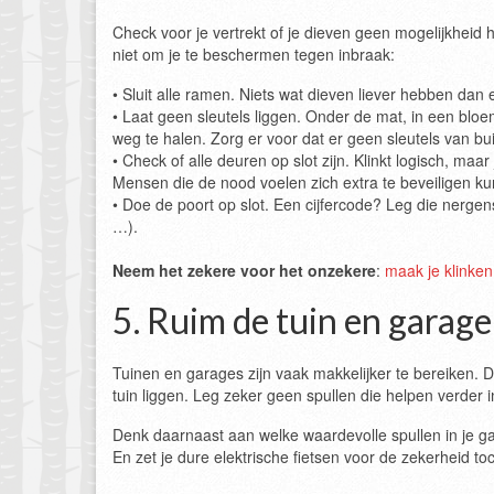
Check voor je vertrekt of je dieven geen mogelijkhei
niet om je te beschermen tegen inbraak:
• Sluit alle ramen. Niets wat dieven liever hebben dan
• Laat geen sleutels liggen. Onder de mat, in een bloe
weg te halen. Zorg er voor dat er geen sleutels van bui
• Check of alle deuren op slot zijn. Klinkt logisch, maar 
Mensen die de nood voelen zich extra te beveiligen ku
• Doe de poort op slot. Een cijfercode? Leg die nergen
…).
Neem het zekere voor het onzekere
:
maak je klinken
5. Ruim de tuin en garage
Tuinen en garages zijn vaak makkelijker te bereiken. D
tuin liggen. Leg zeker geen spullen die helpen verder i
Denk daarnaast aan welke waardevolle spullen in je ga
En zet je dure elektrische fietsen voor de zekerheid t