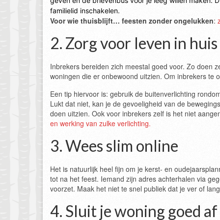
geven en de brievenbus voor je leeg willen maken. Dit
familielid inschakelen.
Voor wie thuisblijft… feesten zonder ongelukken
:
2. Zorg voor leven in huis
Inbrekers bereiden zich meestal goed voor. Zo doen ze
woningen die er onbewoond uitzien. Om inbrekers te on
Een tip hiervoor is: gebruik de buitenverlichting rond
Lukt dat niet, kan je de gevoeligheid van de beweging
doen uitzien. Ook voor inbrekers zelf is het niet aan
en werking van zulke verlichting.
3. Wees slim online
Het is natuurlijk heel fijn om je kerst- en oudejaarspla
tot na het feest. Iemand zijn adres achterhalen via g
voorzet. Maak het niet te snel publiek dat je ver of lang
4. Sluit je woning goed af