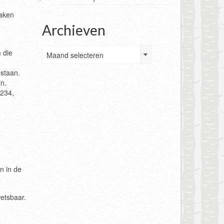
zaken
Archieven
Archieven
 die
Maand selecteren
 staan.
en.
1234,
n in de
etsbaar.