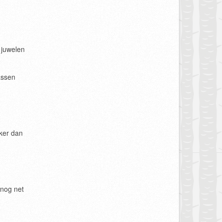
 juwelen
assen
aker dan
 nog net