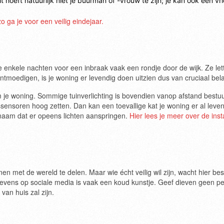
 hoeft natuurlijk niet je buurman of -vrouw te zijn; je kan ook een vr
zo ga je voor een veilig eindejaar.
 enkele nachten voor een inbraak vaak een rondje door de wijk. Ze let
tmoedigen, is je woning er levendig doen uitzien dus van cruciaal bel
om je woning. Sommige tuinverlichting is bovendien vanop afstand bestu
ssensoren hoog zetten. Dan kan een toevallige kat je woning er al leve
genaam dat er opeens lichten aanspringen.
Hier lees je meer over de insta
nnen met de wereld te delen. Maar wie écht veilig wil zijn, wacht hier be
egevens op sociale media is vaak een koud kunstje. Geef dieven geen pe
 van huis zal zijn.