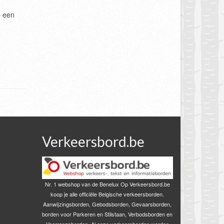
p een
Verkeersbord.be
Nr. 1 webshop van de Benelux Op Verkeersbord.be
koop je alle officiële Belgische verkeersborden.
Aanwijzingsborden, Gebodsborden, Gevaarsborden,
borden voor Parkeren en Stilstaan, Verbodsborden en