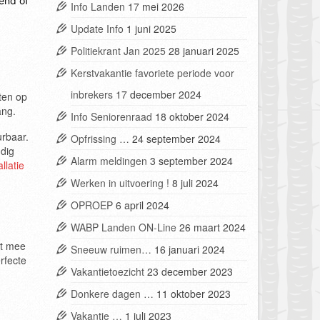
iend of
Info Landen
17 mei 2026
Update Info
1 juni 2025
Politiekrant Jan 2025
28 januari 2025
Kerstvakantie favoriete periode voor
inbrekers
17 december 2024
ten op
ang.
Info Seniorenraad
18 oktober 2024
urbaar.
Opfrissing …
24 september 2024
ndig
Alarm meldingen
3 september 2024
llatie
Werken in uitvoering !
8 juli 2024
OPROEP
6 april 2024
WABP Landen ON-Line
26 maart 2024
st mee
Sneeuw ruimen…
16 januari 2024
rfecte
Vakantietoezicht
23 december 2023
Donkere dagen …
11 oktober 2023
Vakantie …
1 juli 2023