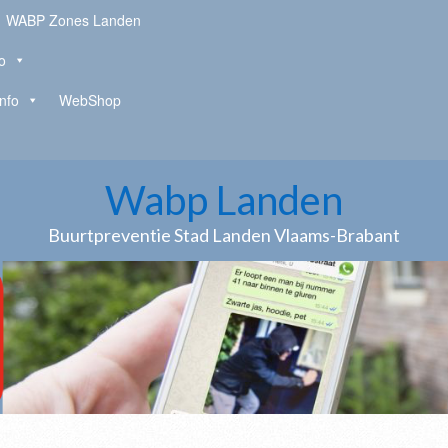
WABP Zones Landen
o
Info
WebShop
Wabp Landen
Buurtpreventie Stad Landen Vlaams-Brabant