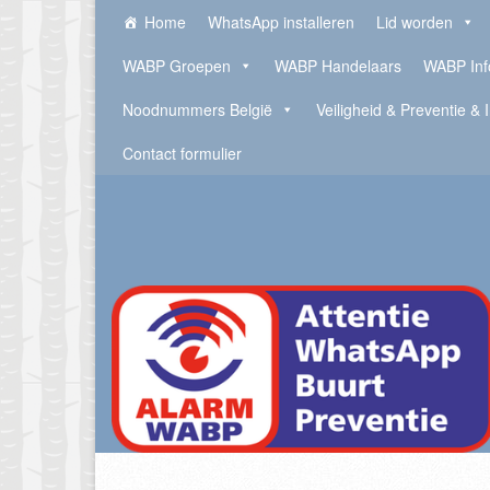
Home
WhatsApp installeren
Lid worden
WABP Groepen
WABP Handelaars
WABP Inf
Noodnummers België
Veiligheid & Preventie & 
Contact formulier