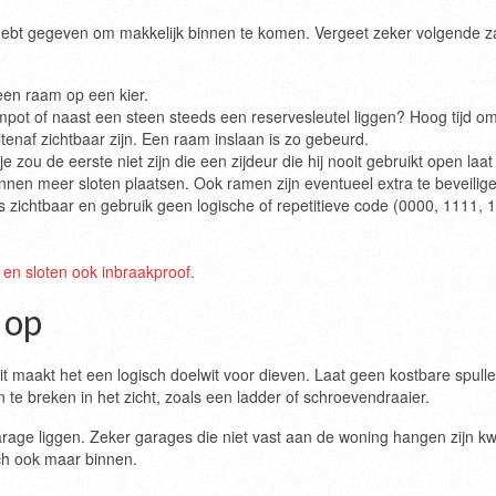
d hebt gegeven om makkelijk binnen te komen. Vergeet zeker volgende 
 een raam op een kier.
mpot of naast een steen steeds een reservesleutel liggen? Hoog tijd om
tenaf zichtbaar zijn. Een raam inslaan is zo gebeurd.
je zou de eerste niet zijn die een zijdeur die hij nooit gebruikt open laat
nnen meer sloten plaatsen. Ook ramen zijn eventueel extra te beveilig
s zichtbaar en gebruik geen logische of repetitieve code (0000, 1111, 
 en sloten ook inbraakproof.
 op
it maakt het een logisch doelwit voor dieven. Laat geen kostbare spulle
n te breken in het zicht, zoals een ladder of schroevendraaier.
rage liggen. Zeker garages die niet vast aan de woning hangen zijn kw
och ook maar binnen.