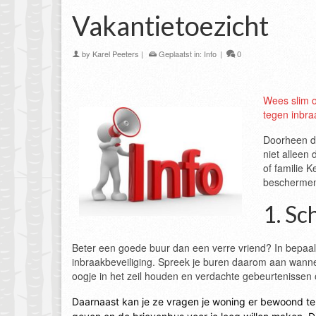
Vakantietoezicht
by
Karel Peeters
|
Geplaatst in:
Info
|
0
Wees slim o
tegen inbra
Doorheen de
niet alleen 
of familie K
beschermen
1. Sc
Beter een goede buur dan een verre vriend? In bepaald
inbraakbeveiliging. Spreek je buren daarom aan wannee
oogje in het zeil houden en verdachte gebeurtenissen
Daarnaast kan je ze vragen je woning er bewoond te d