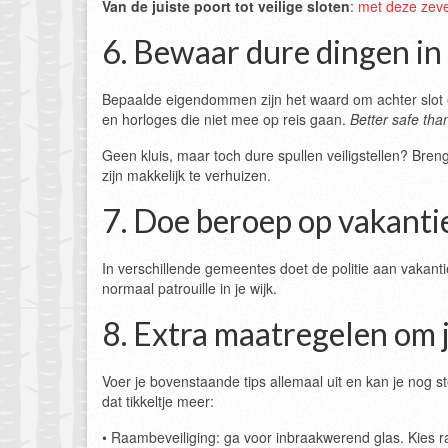
Van de juiste poort tot veilige sloten
:
met deze zeve
6. Bewaar dure dingen in 
Bepaalde eigendommen zijn het waard om achter slot en
en horloges die niet mee op reis gaan.
Better safe tha
Geen kluis, maar toch dure spullen veiligstellen? Bren
zijn makkelijk te verhuizen.
7. Doe beroep op vakanti
In verschillende gemeentes doet de politie aan vakanti
normaal patrouille in je wijk.
8. Extra maatregelen om 
Voer je bovenstaande tips allemaal uit en kan je nog 
dat tikkeltje meer:
• Raambeveiliging: ga voor inbraakwerend glas. Kies