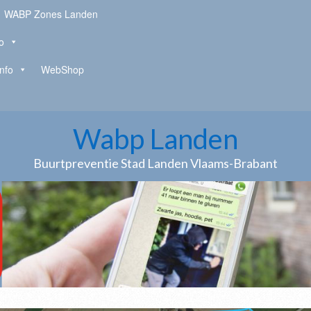
WABP Zones Landen
o
Info
WebShop
Wabp Landen
Buurtpreventie Stad Landen Vlaams-Brabant