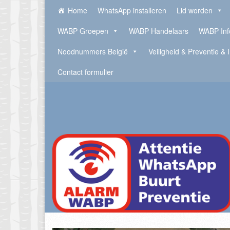
Home
WhatsApp installeren
Lid worden
WABP Groepen
WABP Handelaars
WABP Inf
Noodnummers België
Veiligheid & Preventie & 
Contact formulier