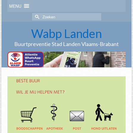
MENU
Zoek
naar:
Wabp Landen
Buurtpreventie Stad Landen Vlaams-Brabant