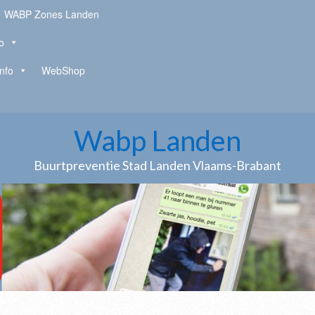
WABP Zones Landen
o
Info
WebShop
Wabp Landen
Buurtpreventie Stad Landen Vlaams-Brabant