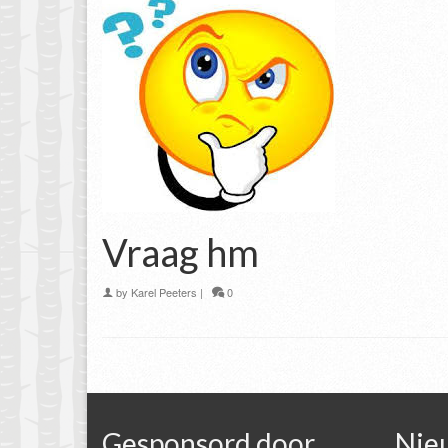
Vraag hm
by
Karel Peeters
|
0
Gesponsord door
Nie