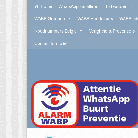
Home
WhatsApp installeren
Lid worden
WABP Groepen
WABP Handelaars
WABP Inf
Noodnummers België
Veiligheid & Preventie & 
Contact formulier