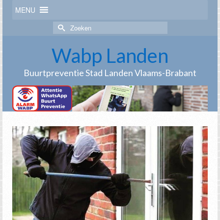
MENU
Zoek
naar:
Wabp Landen
Buurtpreventie Stad Landen Vlaams-Brabant