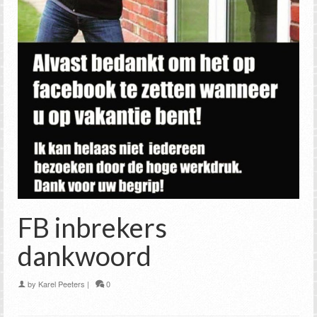
FB inbrekers
dankwoord
by
Karel Peeters
|
0