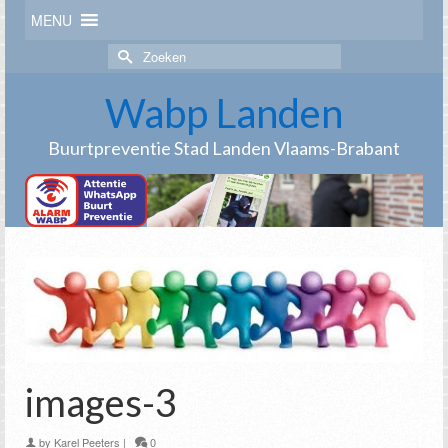
MENU
Zoek
naar:
Wabp Landen
Buurtpreventie Stad Landen Vlaams-Brabant
images-3
by
Karel Peeters
|
0