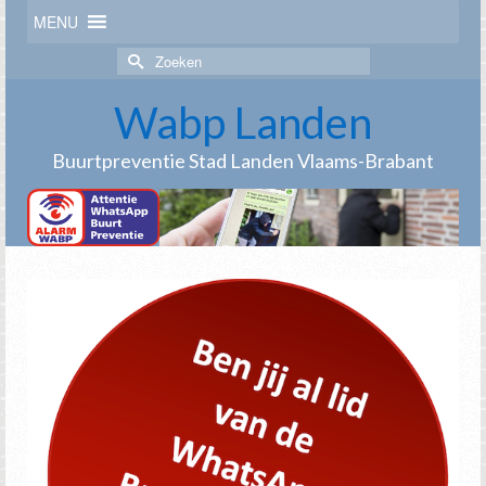
MENU
Zoek
naar:
Wabp Landen
Buurtpreventie Stad Landen Vlaams-Brabant