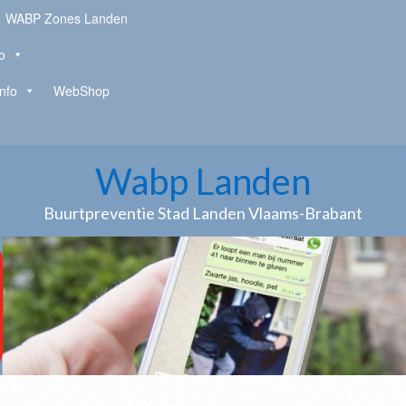
WABP Zones Landen
o
Info
WebShop
Wabp Landen
Buurtpreventie Stad Landen Vlaams-Brabant