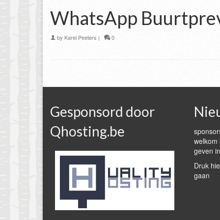
WhatsApp Buurtprev
by
Karel Peeters
|
0
Gesponsord door
Nie
Qhosting.be
sponsors
welkom e
geven in
Druk hie
gaan