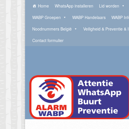
Home
WhatsApp installeren
Lid worden
WABP Groepen
WABP Handelaars
WABP Inf
Noodnummers België
Veiligheid & Preventie & 
Contact formulier