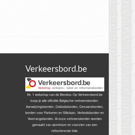
Verkeersbord.be
Nr. 1 webshop van de Benelux Op Verkeersbord.be
koop je alle officiële Belgische verkeersborden.
Aanwijzingsborden, Gebodsborden, Gevaarsborden,
borden voor Parkeren en Stilstaan, Verbodsborden en
Voorrangsborden. Al onze verkeersborden worden
gemaakt van aluminium en voorzien van een
reflecterende folie.