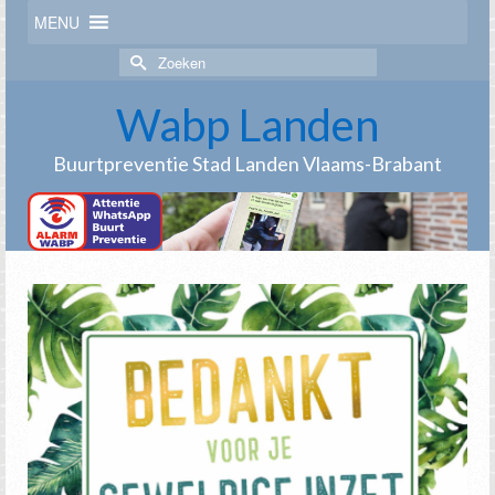
MENU
Zoek
naar:
Wabp Landen
Buurtpreventie Stad Landen Vlaams-Brabant