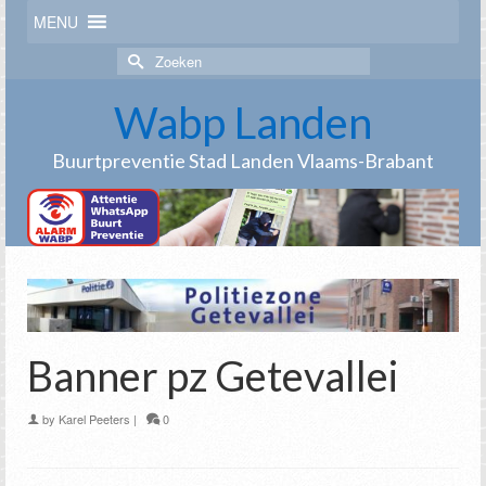
MENU
Zoek
naar:
Wabp Landen
Buurtpreventie Stad Landen Vlaams-Brabant
Banner pz Getevallei
by
Karel Peeters
|
0