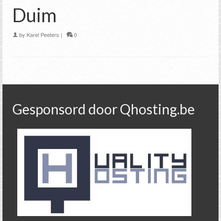
Duim
by
Karel Peeters
|
0
Gesponsord door Qhosting.be