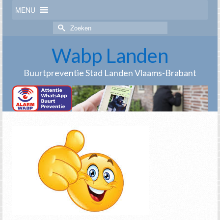
MENU
Zoek
naar:
Wabp Landen
Buurtpreventie Stad Landen Vlaams-Brabant