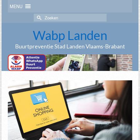
MENU
Zoek
naar:
Wabp Landen
Buurtpreventie Stad Landen Vlaams-Brabant