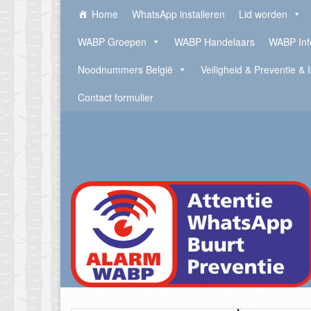
Home
WhatsApp installeren
Lid worden
WABP Groepen
WABP Handelaars
WABP Inf
Noodnummers België
Veiligheid & Preventie & 
Contact formulier