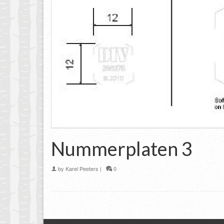
Nummerplaten 3
by
Karel Peeters
|
0