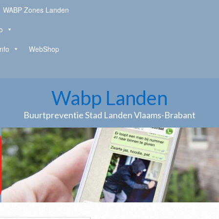
WABP Zones Landen
o
Info
WebShop
Wabp Landen
Buurtpreventie Stad Landen Vlaams-Brabant