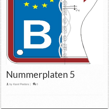
Nummerplaten 5
by
Karel Peeters
|
0