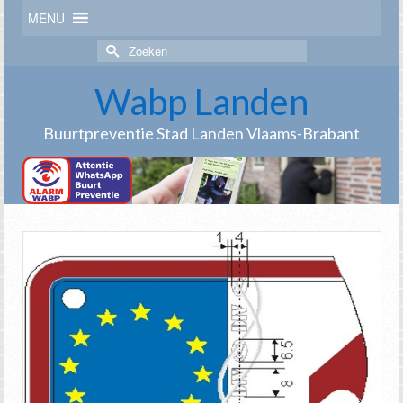
MENU
Zoek
naar:
Wabp Landen
Buurtpreventie Stad Landen Vlaams-Brabant