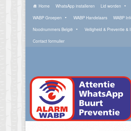
Home
WhatsApp installeren
Lid worden
WABP Groepen
WABP Handelaars
WABP Inf
Noodnummers België
Veiligheid & Preventie & 
Contact formulier