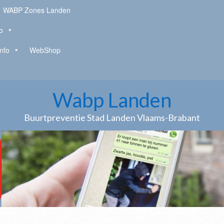
WABP Zones Landen
o
Info
WebShop
Wabp Landen
Buurtpreventie Stad Landen Vlaams-Brabant