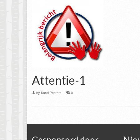
Attentie-1
by
Karel Peeters
|
0
Gesponsord door
Nie