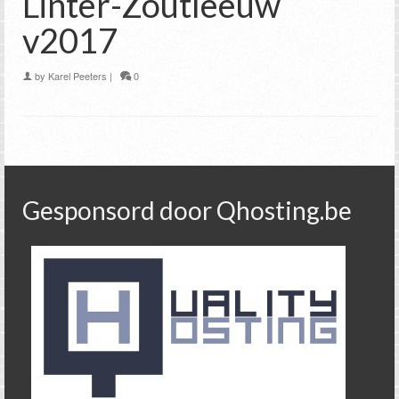
Linter-Zoutleeuw
v2017
by
Karel Peeters
|
0
Gesponsord door Qhosting.be