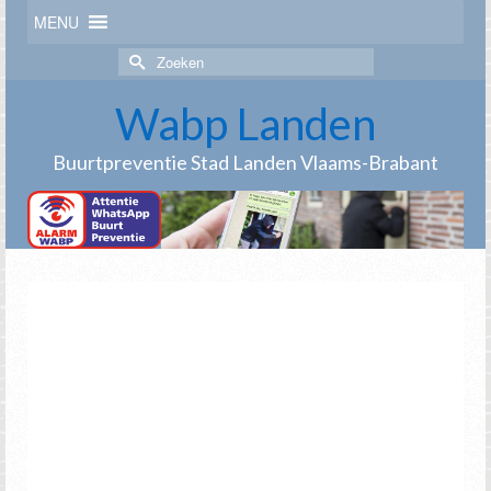
MENU
Zoek
naar:
Wabp Landen
Buurtpreventie Stad Landen Vlaams-Brabant