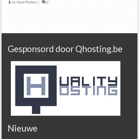
by
Karel Peeters
|
0
Gesponsord door Qhosting.be
Nieuwe