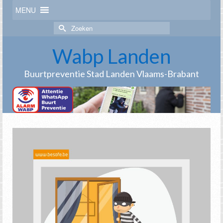
MENU
Zoek
naar:
Wabp Landen
Buurtpreventie Stad Landen Vlaams-Brabant