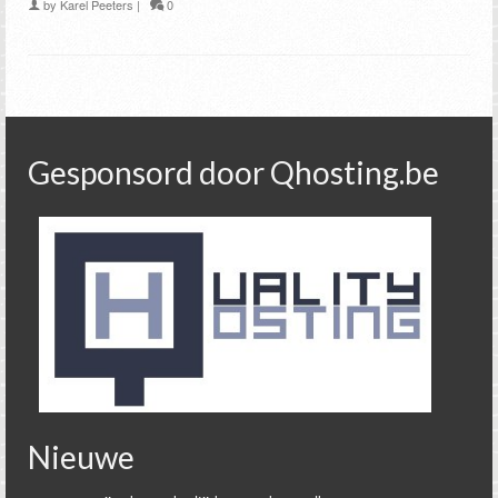
by
Karel Peeters
|
0
Gesponsord door Qhosting.be
Nieuwe