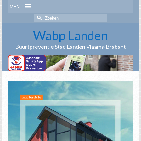
MENU
Zoek
naar:
Wabp Landen
Buurtpreventie Stad Landen Vlaams-Brabant