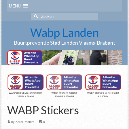
MENU
Zoek
naar:
Wabp Landen
Buurtpreventie Stad Landen Vlaams-Brabant
WABP Stickers
by
Karel Peeters
|
0