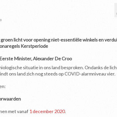
0
oen licht voor opening niet-essentiële winkels en verdui
onaregels Kerstperiode
 Eerste Minister, Alexander De Croo
logische situatie in ons land besproken. Ondanks de lich
indt ons land zich nog steeds op COVID-alarmniveau vier.
en:
oorwaarden
enen met vanaf
1 december 2020
.