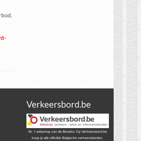
rbod.
ht-
Verkeersbord.be
Nr. 1 webshop van de Benelux Op Verkeersbord.be
koop je alle officiële Belgische verkeersborden.