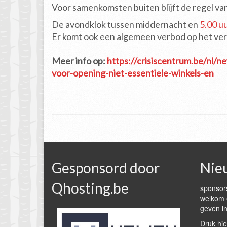
Voor samenkomsten buiten blijft de regel van
De avondklok tussen middernacht en
5.00 u
Er komt ook een algemeen verbod op het ve
Meer info op:
https://crisiscentrum.be/nl/n
voor-opening-niet-essentiele-winkels-en
Gesponsord door
Nie
Qhosting.be
sponsors
welkom e
geven in
Druk hie