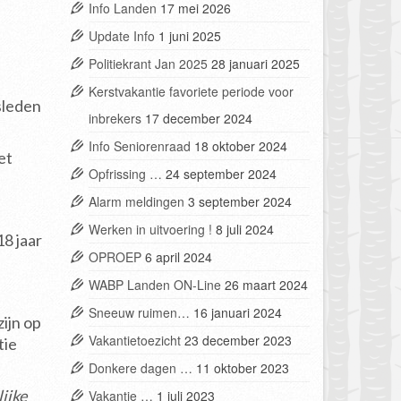
Info Landen
17 mei 2026
Update Info
1 juni 2025
Politiekrant Jan 2025
28 januari 2025
Kerstvakantie favoriete periode voor
sleden
inbrekers
17 december 2024
Info Seniorenraad
18 oktober 2024
et
Opfrissing …
24 september 2024
Alarm meldingen
3 september 2024
Werken in uitvoering !
8 juli 2024
8 jaar
OPROEP
6 april 2024
WABP Landen ON-Line
26 maart 2024
Sneeuw ruimen…
16 januari 2024
ijn op
Vakantietoezicht
23 december 2023
tie
Donkere dagen …
11 oktober 2023
ijke
Vakantie …
1 juli 2023