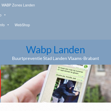
WABP Zones Landen
o
Info
WebShop
Wabp Landen
Buurtpreventie Stad Landen Vlaams-Brabant