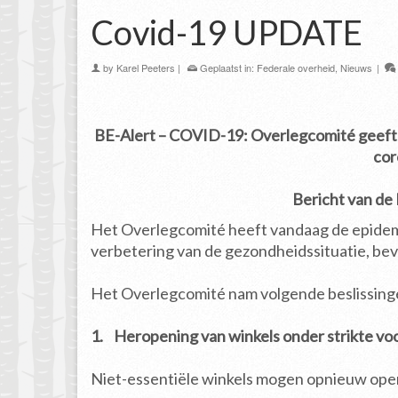
Covid-19 UPDATE
by
Karel Peeters
|
Geplaatst in:
Federale overheid
,
Nieuws
|
BE-Alert – COVID-19: Overlegcomité geeft gr
cor
Bericht van de
Het Overlegcomité heeft vandaag de epidemio
verbetering van de gezondheidssituatie, bev
Het Overlegcomité nam volgende beslissing
1. Heropening van winkels onder strikte v
Niet-essentiële winkels mogen opnieuw op