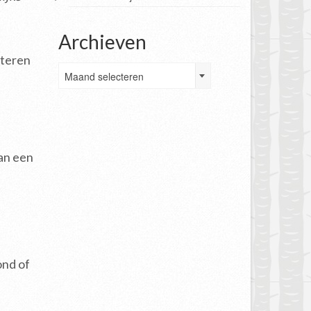
Archieven
cteren
Archieven
Maand selecteren
an een
ond of