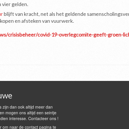
 vier gelden.
ur
blijft van kracht, net als het geldende samenscholingsve
rkopen en afsteken van vuurwerk.
ews/crisisbeheer/covid-19-overlegcomite-geeft-groen-lic
uwe
 zijn dan ook altijd meer dan
n mogen ons altijd een seintje
dien interesse. Contacteer ons !
r om naar de contact pagina te