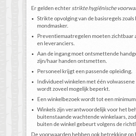
Er gelden echter
strikte hygiënische voorw
Strikte opvolging van de basisregels zoa
mondmasker.
Preventiemaatregelen moeten zichtbaar aa
en leveranciers.
Aan de ingang moet ontsmettende handgel 
zijn/haar handen ontsmetten.
Personeel krijgt een passende opleiding.
Individueel winkelen met één volwassene 
wordt zoveel mogelijk beperkt.
Een winkelbezoek wordt tot een minimum 
Winkels zijn verantwoordelijk voor het beh
buitenstaande wachtende winkelaars, zod
buiten de winkel gebeurt volgens de richt
De voorwaarden hebben ook betrekking op