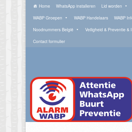
Home
WhatsApp installeren
Lid worden
WABP Groepen
WABP Handelaars
WABP Inf
Noodnummers België
Veiligheid & Preventie & 
Contact formulier