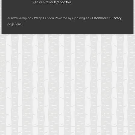
van een reflecterende folie.
© 2026 Wabp.be - Wabp Landen Powered by Qhosting.be -
Disclaimer
en
Privacy
gegevens.