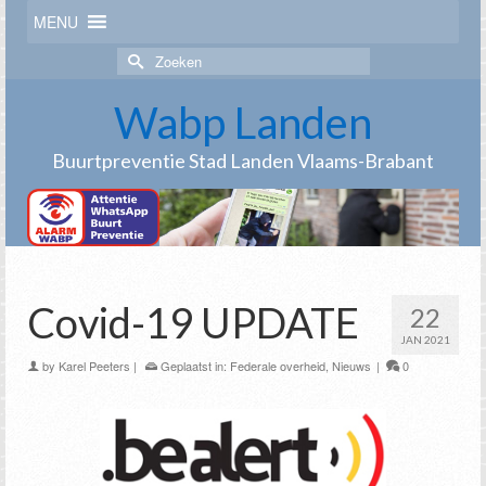
MENU
Zoek
naar:
Wabp Landen
Buurtpreventie Stad Landen Vlaams-Brabant
Covid-19 UPDATE
22
JAN 2021
by
Karel Peeters
|
Geplaatst in:
Federale overheid
,
Nieuws
|
0