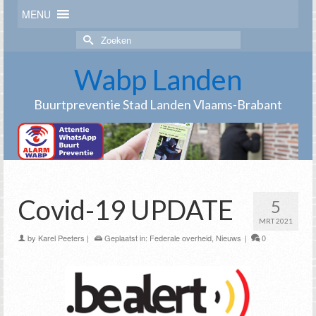
MENU
Zoek
naar:
Wabp Landen
Buurtpreventie Stad Landen Vlaams-Brabant
Covid-19 UPDATE
5
MRT 2021
by
Karel Peeters
|
Geplaatst in:
Federale overheid
,
Nieuws
|
0