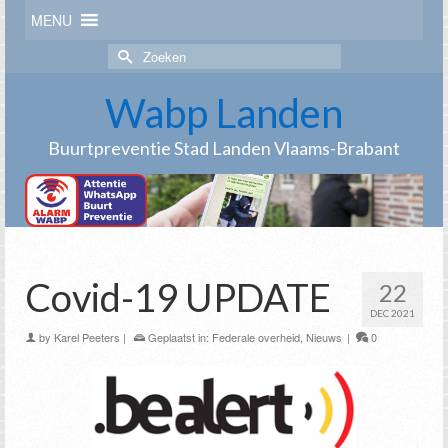
MENU
Zoek
naar:
Wabp Landen
Buurtpreventie Stad Landen Vlaams-Brabant
Covid-19 UPDATE
22
DEC 2021
by
Karel Peeters
|
Geplaatst in:
Federale overheid
,
Nieuws
|
0