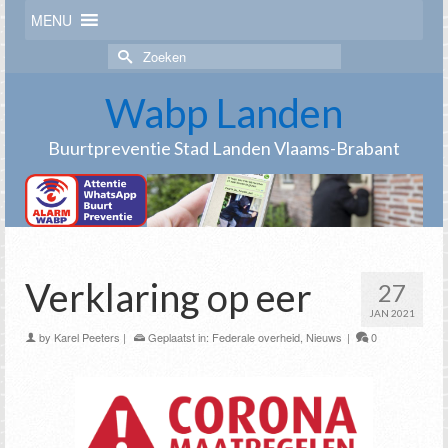
MENU
Zoek
naar:
Wabp Landen
Buurtpreventie Stad Landen Vlaams-Brabant
Verklaring op eer
27
JAN 2021
by
Karel Peeters
|
Geplaatst in:
Federale overheid
,
Nieuws
|
0