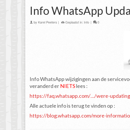
Info WhatsApp Upda
by
Karel Peeters
|
Geplaatst in:
Info
|
0
Info WhatsApp wijzigingen aan de servicevo
veranderd er
NIETS
lees :
https://faq.whatsapp.com/…/were-updatin
Alle actuele info is terug te vinden op :
https://blog.whatsapp.com/more-informati