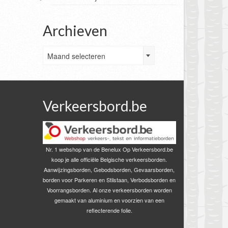
Archieven
Archieven
Maand selecteren
Verkeersbord.be
Nr. 1 webshop van de Benelux Op Verkeersbord.be
koop je alle officiële Belgische verkeersborden.
Aanwijzingsborden, Gebodsborden, Gevaarsborden,
borden voor Parkeren en Stilstaan, Verbodsborden en
Voorrangsborden. Al onze verkeersborden worden
gemaakt van aluminium en voorzien van een
reflecterende folie.