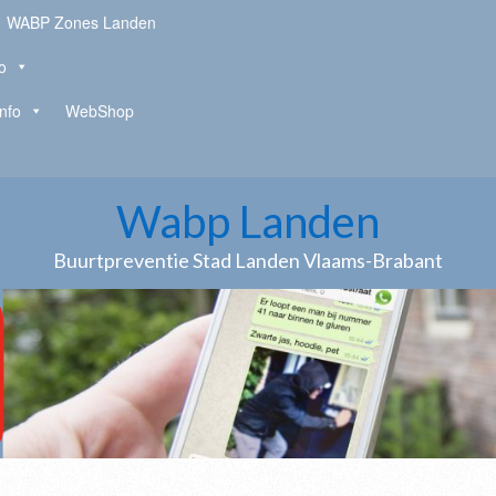
WABP Zones Landen
o
Info
WebShop
Wabp Landen
Buurtpreventie Stad Landen Vlaams-Brabant