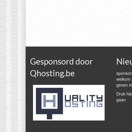
Gesponsord door
Nie
Qhosting.be
sponsors
welkom e
geven in
Druk hie
gaan