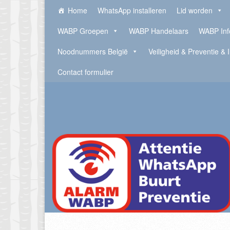
Home
WhatsApp installeren
Lid worden
WABP Groepen
WABP Handelaars
WABP Inf
Noodnummers België
Veiligheid & Preventie & 
Contact formulier