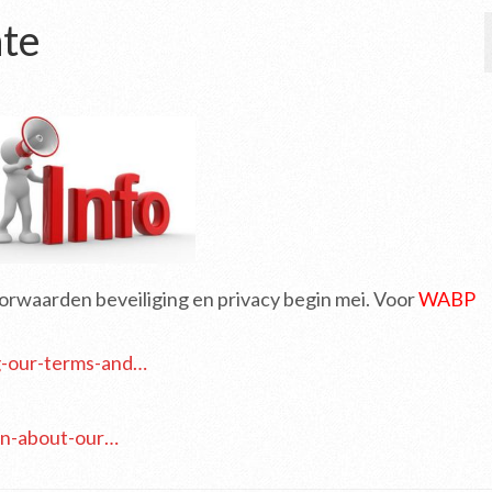
te
orwaarden beveiliging en privacy begin mei. Voor
WABP
g-our-terms-and…
on-about-our…