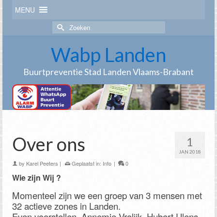
MENU
Zoek
naar:
Wabp Landen
Buurtpreventie Stad Landen Vlaams-Brabant
Over ons
1
JAN 2018
by
Karel Peeters
|
Geplaatst in:
Info
|
0
Wie zijn Wij ?
Momenteel zijn we een groep van 3 mensen met
32 actieve zones in Landen.
Even voorstellen, Annemie Vrolijk, Hubert Ulens