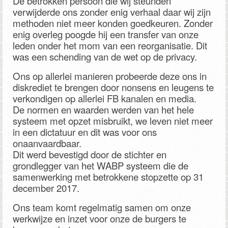
De betrokken persoon die wij steunden
verwijderde ons zonder enig verhaal daar wij zijn
methoden niet meer konden goedkeuren. Zonder
enig overleg poogde hij een transfer van onze
leden onder het mom van een reorganisatie. Dit
was een schending van de wet op de privacy.
Ons op allerlei manieren probeerde deze ons in
diskrediet te brengen door nonsens en leugens te
verkondigen op allerlei FB kanalen en media.
De normen en waarden werden van het hele
systeem met opzet misbruikt, we leven niet meer
in een dictatuur en dit was voor ons
onaanvaardbaar.
Dit werd bevestigd door de stichter en
grondlegger van het WABP systeem die de
samenwerking met betrokkene stopzette op 31
december 2017.
Ons team komt regelmatig samen om onze
werkwijze en inzet voor onze de burgers te