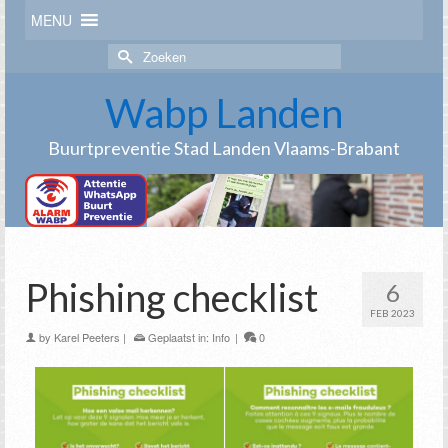
MENU
Zoek
naar:
Wabp Landen
Buurtpreventie Stad Landen Vlaams-Brabant
Phishing checklist
6
FEB 2023
by
Karel Peeters
|
Geplaatst in:
Info
|
0