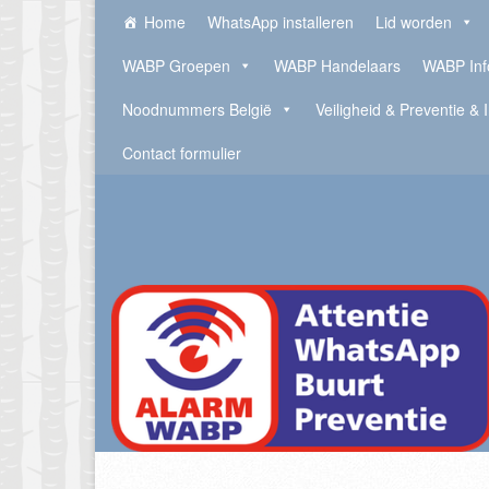
Home
WhatsApp installeren
Lid worden
WABP Groepen
WABP Handelaars
WABP Inf
Noodnummers België
Veiligheid & Preventie & 
Contact formulier