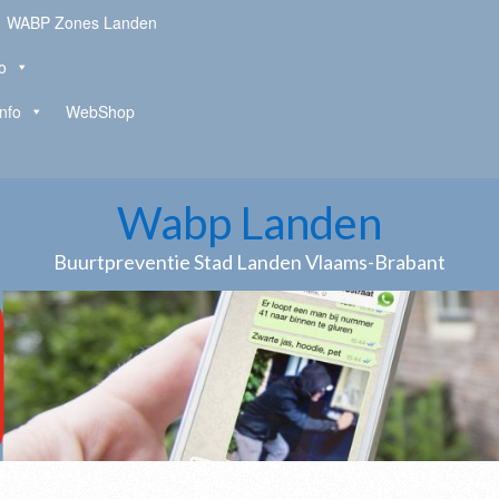
WABP Zones Landen
o
Info
WebShop
Wabp Landen
Buurtpreventie Stad Landen Vlaams-Brabant