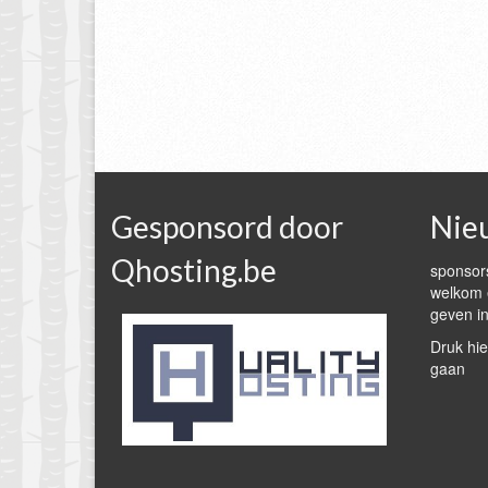
Gesponsord door
Nie
Qhosting.be
sponsors
welkom e
geven in
Druk hie
gaan