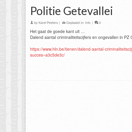
Politie Getevallei
by
Karel Peeters
|
Geplaatst in:
Info
|
0
Het gaat de goede kant uit …
Dalend aantal criminaliteitscijfers en ongevallen in P
https://www.hln.be/tienen/dalend-aantal-criminaliteits
succes~a3c5de3c/