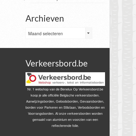
Archieven
Archieven
Maand selecteren
Verkeersbord.be
Nr. 1 webshop van de Benelux Op Verkeersbord.be
koop je alle officiële Belgische verkeersborden.
Aanwijzingsborden, Gebodsborden, Gevaarsborden,
borden voor Parkeren en Stilstaan, Verbodsborden en
Voorrangsborden. Al onze verkeersborden worden
gemaakt van aluminium en voorzien van een
reflecterende folie.