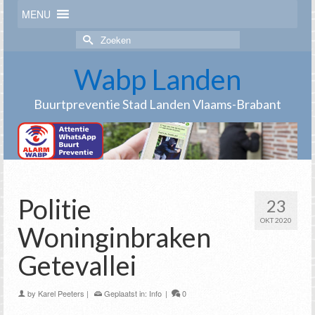
MENU
Zoek
naar:
Wabp Landen
Buurtpreventie Stad Landen Vlaams-Brabant
Politie
23
OKT 2020
Woninginbraken
Getevallei
by
Karel Peeters
|
Geplaatst in:
Info
|
0