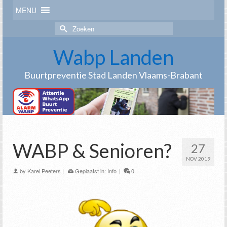
MENU
Zoek
naar:
Wabp Landen
Buurtpreventie Stad Landen Vlaams-Brabant
WABP & Senioren?
27
NOV 2019
by
Karel Peeters
|
Geplaatst in:
Info
|
0