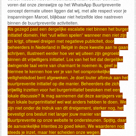
voren dat onze zienswijze op het WhatsApp Buurtpreventie
concept dermate uiteen liggen dat wij, met alle respect voor je
inspanningen Marcel, blijkbaar niet hetzelfde idee nastreven
binnen de buurtpreventie activiteiten.
Als gezegd past een dergelijke escalatie niet binnen het burger
initiatief domein. Het “vuil willen spelen” wanneer men niet zijn
zin krijgt, oftewel dreigen met negatieve publiciteit, door
beheerders in Nederland in België in deze kwestie aan te gaan
schrijven, illustreert eerder hoe ver wij uiteen zijn gegroeid
binnen dit vrijwilligers initiatief. Los van het feit dat dergelijke
dwingende taal verre van charmant te noemen is, geef je
hiermee te kennen hoe ver je van het oorspronkelijke
veiligheidsdoel bent afgeweken. Je doet louter afbreuk aan het
buurtpreventie initiatief op die manier. Beheerders die zich
vrijwillig inzetten voor het burgerinitiatief bestoken met een
lokale discussie? Ik mag aannemen dat deze aanjagers van
hun lokale burgerinitiatief wel wat anders hebben te doen. We
zijn niet onder de indruk van dit dreigement, sterker nog, het
bevestigt ons besluit niet langer jouw manier van
Buurtpreventie op onze website te ondersteunen. Spijtig, daar
de aanvankelijke intenties zo goed leken. We waarderen nog
steeds je inzet, maar hier scheiden onze wegen.