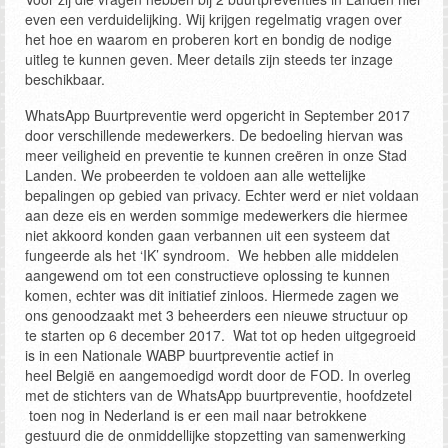
even een verduidelijking. Wij krijgen regelmatig vragen over
het hoe en waarom en proberen kort en bondig de nodige
uitleg te kunnen geven. Meer details zijn steeds ter inzage
beschikbaar.
WhatsApp Buurtpreventie werd opgericht in September 2017
door verschillende medewerkers. De bedoeling hiervan was
meer veiligheid en preventie te kunnen creëren in onze Stad
Landen. We probeerden te voldoen aan alle wettelijke
bepalingen op gebied van privacy. Echter werd er niet voldaan
aan deze eis en werden sommige medewerkers die hiermee
niet akkoord konden gaan verbannen uit een systeem dat
fungeerde als het ‘IK’ syndroom. We hebben alle middelen
aangewend om tot een constructieve oplossing te kunnen
komen, echter was dit initiatief zinloos. Hiermede zagen we
ons genoodzaakt met 3 beheerders een nieuwe structuur op
te starten op 6 december 2017. Wat tot op heden uitgegroeid
is in een Nationale WABP buurtpreventie actief in
heel België en aangemoedigd wordt door de FOD. In overleg
met de stichters van de WhatsApp buurtpreventie, hoofdzetel
toen nog in Nederland is er een mail naar betrokkene
gestuurd die de onmiddellijke stopzetting van samenwerking