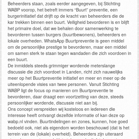
Beheerders staan, zoals eerder aangegeven, bij Stichting
WABP voorop, het betreft immers “Buurt” preventie, een
burgerinitiatief dat drijft op de kracht van beheerders die de
kar trekken binnen een buurt. Veiligheid bevorderen is en blijft
het primaire doel, dat we behalen door samenwerking te
bevorderen tussen burgers (buurtbewoners), beheerders en
lokale overheden. WhatsApp Buurtpreventie is geen middel
om de persoonlijke prestige te bevorderen, maar een middel
om samen sterk te staan tegen wandaden die zich voordoen in
een buurt.
De inmiddels steeds grimmiger wordende meterslange
discussie die zich voordoet in Landen, richt zich nauwelijks
meer op het Buurtpreventie initiatief en meer en meer op de
uiteenlopende visies van twee personen. Vanuit Stichting
WABP ligt de focus op manieren om Buurtpreventie te
bevorderen, daar draagt een voortzetting van deze, steeds
persoonlijker wordende, discussie niet aan bij.
Ons concept verspreiden wij kosteloos en iedereen die
interesse heeft ontvangt dezelfde informatie of kan deze op
wabp.nl vinden. Buurtindelingen en zones, kunnen, hoe goed
bedoeld ook, niet als eigendom worden beschouwd (dat is het
terrein van de (lokale) overheid). Beheerders zijn uiteraard