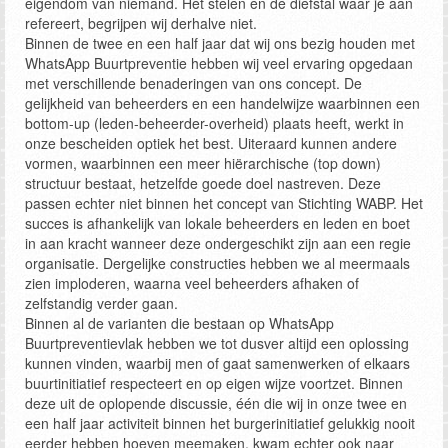
eigendom van niemand. Het stelen en de diefstal waar je aan
refereert, begrijpen wij derhalve niet.
Binnen de twee en een half jaar dat wij ons bezig houden met
WhatsApp Buurtpreventie hebben wij veel ervaring opgedaan
met verschillende benaderingen van ons concept. De
gelijkheid van beheerders en een handelwijze waarbinnen een
bottom-up (leden-beheerder-overheid) plaats heeft, werkt in
onze bescheiden optiek het best. Uiteraard kunnen andere
vormen, waarbinnen een meer hiërarchische (top down)
structuur bestaat, hetzelfde goede doel nastreven. Deze
passen echter niet binnen het concept van Stichting WABP. Het
succes is afhankelijk van lokale beheerders en leden en boet
in aan kracht wanneer deze ondergeschikt zijn aan een regie
organisatie. Dergelijke constructies hebben we al meermaals
zien imploderen, waarna veel beheerders afhaken of
zelfstandig verder gaan.
Binnen al de varianten die bestaan op WhatsApp
Buurtpreventievlak hebben we tot dusver altijd een oplossing
kunnen vinden, waarbij men of gaat samenwerken of elkaars
buurtinitiatief respecteert en op eigen wijze voortzet. Binnen
deze uit de oplopende discussie, één die wij in onze twee en
een half jaar activiteit binnen het burgerinitiatief gelukkig nooit
eerder hebben hoeven meemaken, kwam echter ook naar