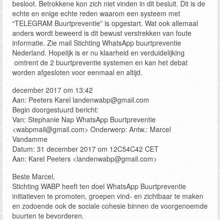
besloot. Betrokkene kon zich niet vinden in dit besluit. Dit is de
echte en enige echte reden waarom een systeem met
“TELEGRAM Buurtpreventie” is opgestart. Wat ook allemaal
anders wordt beweerd is dit bewust verstrekken van foute
informatie. Zie mail Stichting WhatsApp buurtpreventie
Nederland. Hopelijk is er nu klaarheid en verduidelijking
omtrent de 2 buurtpreventie systemen en kan het debat
worden afgesloten voor eenmaal en altijd.
december 2017 om 13:42
Aan: Peeters Karel landenwabp@gmail.com
Begin doorgestuurd bericht:
Van: Stephanie Nap WhatsApp Buurtpreventie
<wabpmail@gmail.com> Onderwerp: Antw.: Marcel
Vandamme
Datum: 31 december 2017 om 12C54C42 CET
Aan: Karel Peeters <landenwabp@gmail.com>
Beste Marcel,
Stichting WABP heeft ten doel WhatsApp Buurtpreventie
initiatieven te promoten, groepen vind- en zichtbaar te maken
en zodoende ook de sociale cohesie binnen de voorgenoemde
buurten te bevorderen.