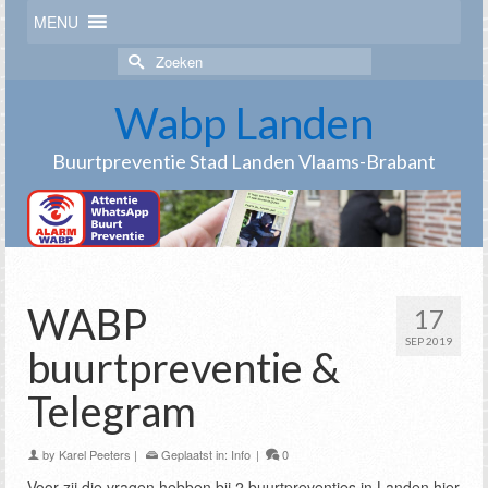
MENU
Zoek
naar:
Wabp Landen
Buurtpreventie Stad Landen Vlaams-Brabant
WABP
17
SEP 2019
buurtpreventie &
Telegram
by
Karel Peeters
|
Geplaatst in:
Info
|
0
Voor zij die vragen hebben bij 2 buurtpreventies in Landen hier