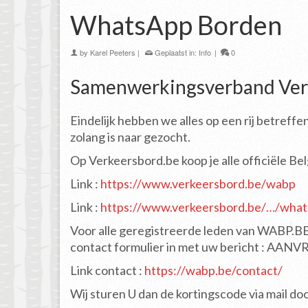
WhatsApp Borden
by
Karel Peeters
|
Geplaatst in:
Info
|
0
Samenwerkingsverband Ver
Eindelijk hebben we alles op een rij betref
zolang is naar gezocht.
Op Verkeersbord.be koop je alle officiële B
Link :
https://www.verkeersbord.be/wabp
Link :
https://www.verkeersbord.be/…/what
Voor alle geregistreerde leden van WABP.BE 
contact formulier in met uw bericht : AAN
Link contact :
https://wabp.be/contact/
Wij sturen U dan de kortingscode via mail doo