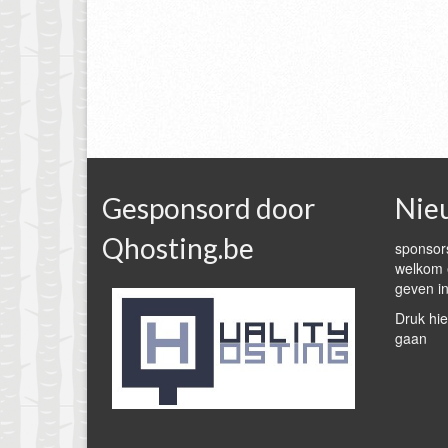
Gesponsord door
Nie
Qhosting.be
sponsors
welkom e
geven in
Druk hie
gaan