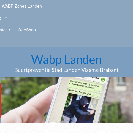
WABP Zones Landen
o
Info
WebShop
Wabp Landen
Buurtpreventie Stad Landen Vlaams-Brabant