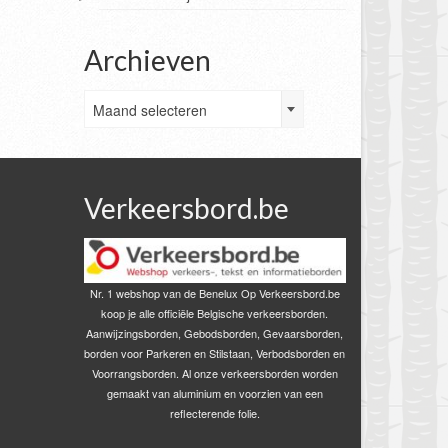
Archieven
Archieven
Maand selecteren
Verkeersbord.be
Nr. 1 webshop van de Benelux Op Verkeersbord.be
koop je alle officiële Belgische verkeersborden.
Aanwijzingsborden, Gebodsborden, Gevaarsborden,
borden voor Parkeren en Stilstaan, Verbodsborden en
Voorrangsborden. Al onze verkeersborden worden
gemaakt van aluminium en voorzien van een
reflecterende folie.