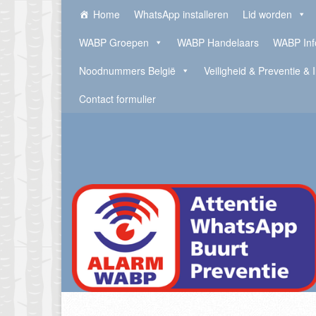
Home
WhatsApp installeren
Lid worden
WABP Groepen
WABP Handelaars
WABP Inf
Noodnummers België
Veiligheid & Preventie & 
Contact formulier