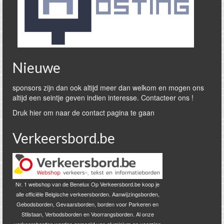
Nieuwe
sponsors zijn dan ook altijd meer dan welkom en mogen ons
altijd een seintje geven indien interesse. Contacteer ons !
Druk hier om naar de contact pagina te gaan
Verkeersbord.be
Nr. 1 webshop van de Benelux Op Verkeersbord.be koop je
alle officiële Belgische verkeersborden. Aanwijzingsborden,
Gebodsborden, Gevaarsborden, borden voor Parkeren en
Stilstaan, Verbodsborden en Voorrangsborden. Al onze
verkeersborden worden gemaakt van aluminium en voorzien