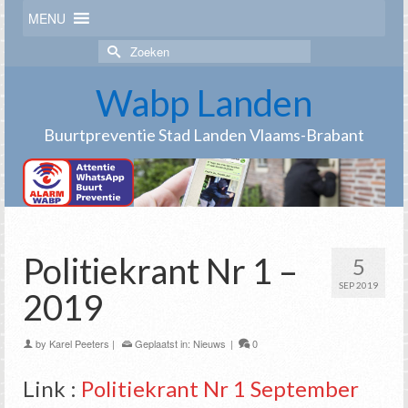
MENU
Zoek
naar:
Wabp Landen
Buurtpreventie Stad Landen Vlaams-Brabant
Politiekrant Nr 1 –
5
SEP 2019
2019
by
Karel Peeters
|
Geplaatst in:
Nieuws
|
0
Link :
Politiekrant Nr 1 September